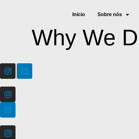
Início
Sobre nós
Why We D