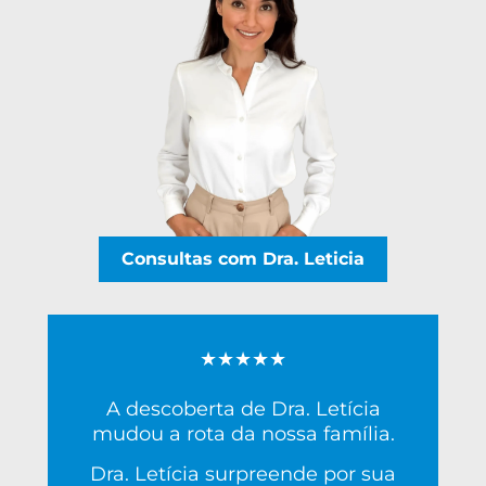
Consultas com Dra. Leticia
★★★★★
A descoberta de Dra. Letícia
mudou a rota da nossa família.
Dra. Letícia surpreende por sua