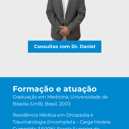
Consultas com Dr. Daniel
Formação e atuação
Graduação em Medicina, Universidade de
Brasília (UnB), Brasil, 2003
Residência Médica em Ortopedia e
Traumatologia (Incompleta – Carga Horária
Cumprida: 3.600h), Escola Superior de