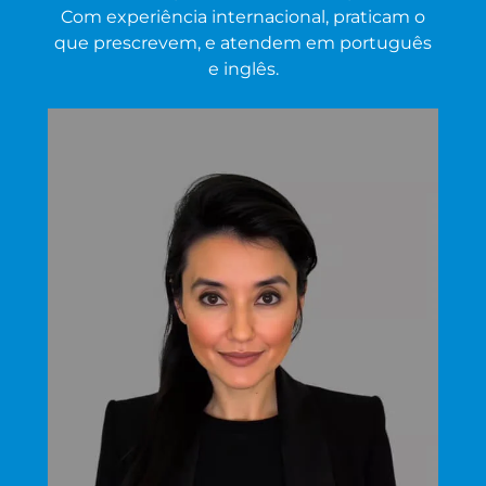
Com experiência internacional, praticam o
que prescrevem, e atendem em português
e inglês.