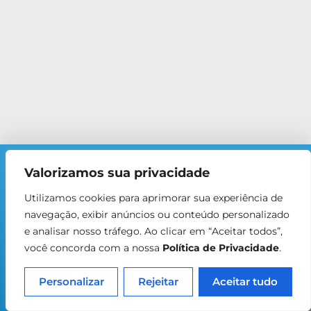
Conheça o RenovaMeta Core
Valorizamos sua privacidade
O RenovaMeta Core é um programa
educacional online criado para ajudar você a
Utilizamos cookies para aprimorar sua experiência de
organizar o processo de recomposição
navegação, exibir anúncios ou conteúdo personalizado
corporal com mais clareza, menos tentativa e
e analisar nosso tráfego. Ao clicar em “Aceitar todos”,
erro e mais consistência. A proposta integra
quatro pilares centrais: movimento,
você concorda com a nossa
Política de Privacidade
.
alimentação, sono e gestão emocional.
Conhecer o programa
Personalizar
Rejeitar
Aceitar tudo